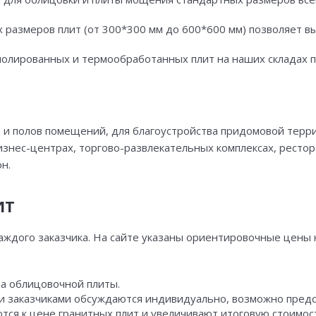
 размеров плит (от 300*300 мм до 600*600 мм) позволяет 
полированных и термообработанных плит на наших складах 
н и полов помещений, для благоустройства придомовой терр
изнес-центрах, торгово-развлекательных комплексах, ресто
н.
ИТ
ждого заказчика. На сайте указаны ориентировочные цены н
на облицовочной плиты.
ми заказчиками обсуждаются индивидуально, возможно предо
тся к цене гранитных плит и увеличивают итоговую стоимос