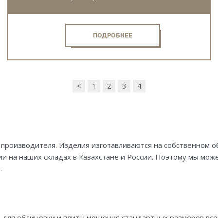
ПОДРОБНЕЕ
<
1
2
3
4
 производителя. Изделия изготавливаются на собственном 
ии на наших складах в Казахстане и России. Поэтому мы мо
.
 для облицовки и плиты мощения стандартных размеров все