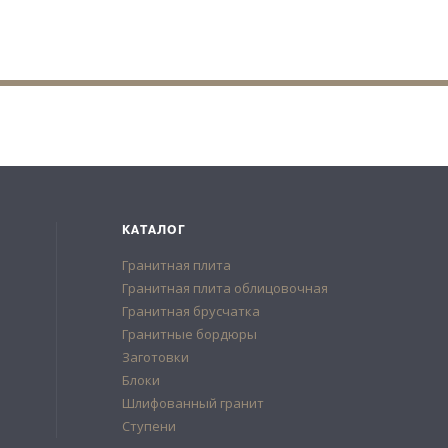
КАТАЛОГ
Гранитная плита
Гранитная плита облицовочная
Гранитная брусчатка
Гранитные бордюры
Заготовки
Блоки
Шлифованный гранит
Ступени