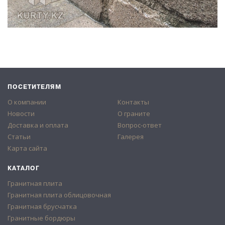
ПОСЕТИТЕЛЯМ
О компании
Контакты
Новости
О граните
Доставка и оплата
Вопрос-ответ
Статьи
Галерея
Карта сайта
КАТАЛОГ
Гранитная плита
Гранитная плита облицовочная
Гранитная брусчатка
Гранитные бордюры