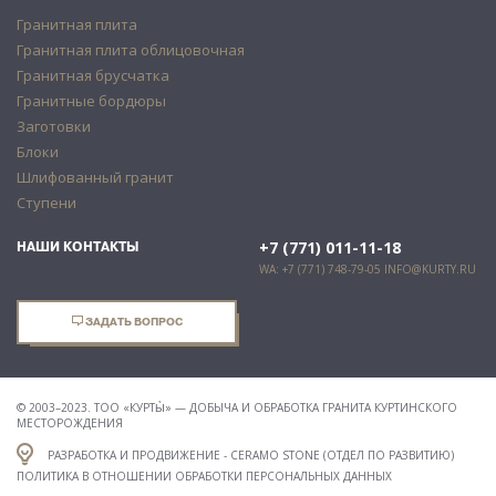
Гранитная плита
Гранитная плита облицовочная
Гранитная брусчатка
Гранитные бордюры
Заготовки
Блоки
Шлифованный гранит
Ступени
+7 (771) 011-11-18
НАШИ КОНТАКТЫ
WA: +7 (771) 748-79-05
INFO@KURTY.RU
ЗАДАТЬ ВОПРОС
© 2003–2023. ТОО «КУРТЫ̀» — ДОБЫЧА И ОБРАБОТКА ГРАНИТА КУРТИНСКОГО
МЕСТОРОЖДЕНИЯ
РАЗРАБОТКА И ПРОДВИЖЕНИЕ - CERAMO STONE (ОТДЕЛ ПО РАЗВИТИЮ)
ПОЛИТИКА В ОТНОШЕНИИ ОБРАБОТКИ ПЕРСОНАЛЬНЫХ ДАННЫХ