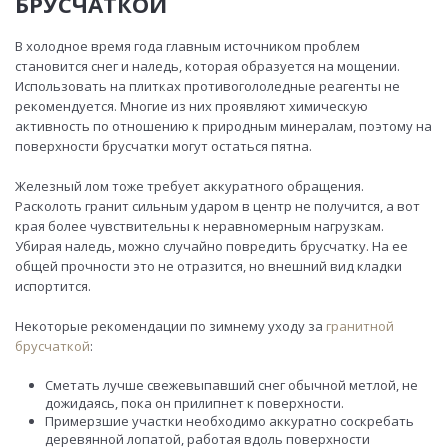
БРУСЧАТКОЙ
В холодное время года главным источником проблем
становится снег и наледь, которая образуется на мощении.
Использовать на плитках противогололедные реагенты не
рекомендуется. Многие из них проявляют химическую
активность по отношению к природным минералам, поэтому на
поверхности брусчатки могут остаться пятна.
Железный лом тоже требует аккуратного обращения.
Расколоть гранит сильным ударом в центр не получится, а вот
края более чувствительны к неравномерным нагрузкам.
Убирая наледь, можно случайно повредить брусчатку. На ее
общей прочности это не отразится, но внешний вид кладки
испортится.
Некоторые рекомендации по зимнему уходу за
гранитной
брусчаткой
:
Сметать лучше свежевыпавший снег обычной метлой, не
дожидаясь, пока он прилипнет к поверхности.
Примерзшие участки необходимо аккуратно соскребать
деревянной лопатой, работая вдоль поверхности