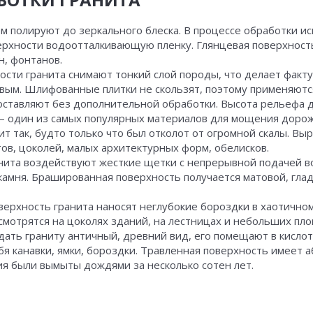
ем полируют до зеркального блеска. В процессе обработки 
верхности водоотталкивающую пленку. Глянцевая поверхност
н, фонтанов.
ности гранита снимают тонкий слой породы, что делает факт
вым. Шлифованные плитки не скользят, поэтому применяются 
 оставляют без дополнительной обработки. Высота рельефа 
 – один из самых популярных материалов для мощения дорож
ит так, будто только что был отколот от огромной скалы. В
ов, цоколей, малых архитектурных форм, обелисков.
анита воздействуют жесткие щетки с непрерывной подачей в
амня. Брашированная поверхность получается матовой, гладк
оверхность гранита наносят неглубокие бороздки в хаотично
смотрятся на цоколях зданий, на лестницах и небольших пл
идать граниту античный, древний вид, его помещают в кисло
ебя канавки, ямки, бороздки. Травленная поверхность имеет
ия были вымыты дождями за несколько сотен лет.