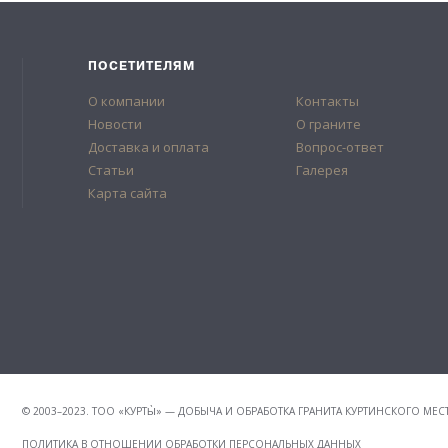
ПОСЕТИТЕЛЯМ
О компании
Контакты
Новости
О граните
Доставка и оплата
Вопрос-ответ
Статьи
Галерея
Карта сайта
© 2003–2023. ТОО «КУРТЫ̀» — ДОБЫЧА И ОБРАБОТКА ГРАНИТА КУРТИНСКОГО М
ПОЛИТИКА В ОТНОШЕНИИ ОБРАБОТКИ ПЕРСОНАЛЬНЫХ ДАННЫХ