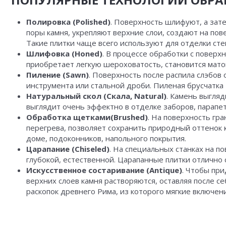
Полировка (
Polished
)
. Поверхность шлифуют, а зат
поры камня, укрепляют верхние слои, создают на по
Такие плитки чаще всего используют для отделки сте
Шлифовка (
Honed
)
. В процессе обработки с поверх
приобретает легкую шероховатость, становится мато
Пиление (
Sawn
)
. Поверхность после распила слэбов
инструмента или стальной дроби. Пиленая брусчатка
Натуральный скол (Скала,
Natural
)
. Камень выгляд
выглядит очень эффектно в отделке заборов, парапет
Обработка щетками(
Brushed
)
. На поверхность гр
перегрева, позволяет сохранить природный оттенок к
доме, подоконников, напольного покрытия.
Царапание (
Chiseled
)
. На специальных станках на п
глубокой, естественной. Царапанные плитки отлично 
Искусственное состаривание (Antique)
. Чтобы пр
верхних слоев камня растворяются, оставляя после с
раскопок древнего Рима, из которого мягкие включен