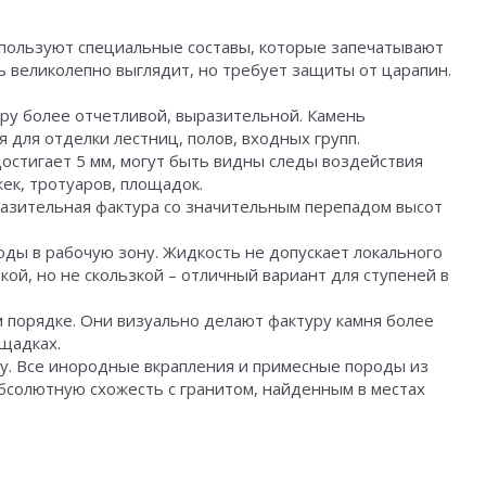
используют специальные составы, которые запечатывают
ь великолепно выглядит, но требует защиты от царапин.
уру более отчетливой, выразительной. Камень
для отделки лестниц, полов, входных групп.
достигает 5 мм, могут быть видны следы воздействия
ек, тротуаров, площадок.
ыразительная фактура со значительным перепадом высот
оды в рабочую зону. Жидкость не допускает локального
ой, но не скользкой – отличный вариант для ступеней в
м порядке. Они визуально делают фактуру камня более
ощадках.
ту. Все инородные вкрапления и примесные породы из
 абсолютную схожесть с гранитом, найденным в местах